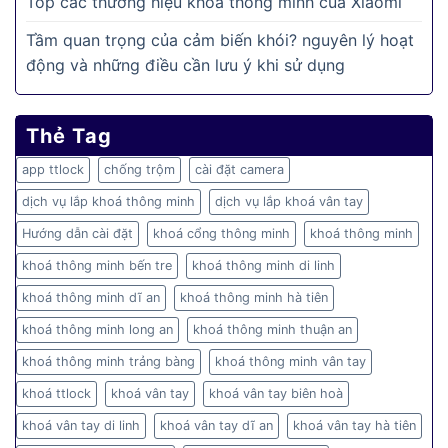
Top các thương hiệu khoá thông minh của Xiaomi
Tầm quan trọng của cảm biến khói? nguyên lý hoạt
động và những điều cần lưu ý khi sử dụng
Thẻ Tag
app ttlock
chống trộm
cài đặt camera
dịch vụ lắp khoá thông minh
dịch vụ lắp khoá vân tay
Hướng dẫn cài đặt
khoá cổng thông minh
khoá thông minh
khoá thông minh bến tre
khoá thông minh di linh
khoá thông minh dĩ an
khoá thông minh hà tiên
khoá thông minh long an
khoá thông minh thuận an
khoá thông minh trảng bàng
khoá thông minh vân tay
khoá ttlock
khoá vân tay
khoá vân tay biên hoà
khoá vân tay di linh
khoá vân tay dĩ an
khoá vân tay hà tiên