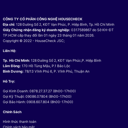
CÔNG TY CỔ PHẦN CÔNG NGHỆ HOUSECHECK
Địa chỉ:
128 Đường Số 2, KĐT Vạn Phúc, P. Hiệp Bình, Tp. Hồ Chí Minh
Giấy Chứng nhận đăng ký doanh nghiệp:
0317589867 do Sở KH-ĐT
TP.HCM cấp thay đổi lần 01 ngày 23 tháng 01 năm 2026.
Copyright © 2022 - HouseCheck JSC;
Liên Hệ:
Tp. Hồ Chí Minh:
128 Đường Số 2, KĐT Vạn Phúc,P. Hiệp Bình
Lâm Đồng:
170 Hồ Tùng Mậu, P.1 Bảo Lộc
Bình Dương:
78/13 Vĩnh Phú 6, P. Vĩnh Phú, Thuận An
Hỗ Trợ:
Gọi Kinh Doanh: 0878.27.37.27 (8h00-17h00)
Gọi Kỹ Thuật: 09086.07804 (8h00-17h00)
Gọi Bảo Hành: 0908.607.804 (8h00-17h00)
Chính Sách
Hình thức thanh toán
Chính sách bảo mật