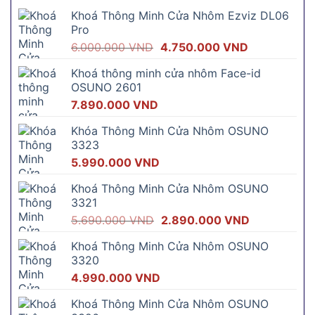
Khoá Thông Minh Cửa Nhôm Ezviz DL06
Pro
Giá
Giá
6.000.000
VND
4.750.000
VND
gốc
hiện
Khoá thông minh cửa nhôm Face-id
là:
tại
OSUNO 2601
6.000.000 VND.
là:
7.890.000
VND
4.750.000 V
Khóa Thông Minh Cửa Nhôm OSUNO
3323
5.990.000
VND
Khoá Thông Minh Cửa Nhôm OSUNO
3321
Giá
Giá
5.690.000
VND
2.890.000
VND
gốc
hiện
Khoá Thông Minh Cửa Nhôm OSUNO
là:
tại
3320
5.690.000 VND.
là:
4.990.000
VND
2.890.000 
Khoá Thông Minh Cửa Nhôm OSUNO