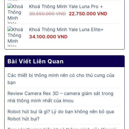
là:
tại
Khoá Thông Minh Yale Luna Pro +
16.500.000 VND.
là:
Giá
Giá
30.550.000
VND
22.750.000
VND
12.500.00
gốc
hiện
là:
tại
Khoá Thông Minh Yale Luna Elite+
30.550.000 VND.
là:
34.100.000
VND
22.750.0
Bài Viết Liên Quan
Các thiết bị thông minh nên có cho thú cưng của
bạn
Review Camera Rex 3D – camera giám sát trong
nhà thông minh nhất của Imou
Robot hút bụi là gì? Lý do bạn không nên bỏ qua
Robot hút bụi?