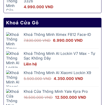
3326
4.990.000
VND
Khoá Cửa Gỗ
Khoá Thông Minh Ximex F812 Face-ID
Giá
Giá
7.830.000
VND
6.990.000
VND
gốc
hiện
là:
tại
Khoá Thông Minh AI Lockin V7 Max - Tự
7.830.000 VND.
là:
Sạc Không Dây
6.990.000 V
Liên hệ
Khoá Thông Minh AI Xiaomi Lockin X9
Giá
Giá
5.500.000
VND
4.350.000
VND
gốc
hiện
là:
tại
Khoá Cửa Thông Minh Yale Kyra Pro
5.500.000 VND.
là:
Giá
Giá
16.500.000
VND
12.500.000
VND
4.350.000 
gốc
hiện