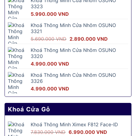
Khóa Thông Minh Cửa Nhôm OSUNO
3323
5.990.000
VND
Khoá Thông Minh Cửa Nhôm OSUNO
3321
Giá
Giá
5.690.000
VND
2.890.000
VND
gốc
hiện
Khoá Thông Minh Cửa Nhôm OSUNO
là:
tại
3320
5.690.000 VND.
là:
4.990.000
VND
2.890.000 
Khoá Thông Minh Cửa Nhôm OSUNO
3326
4.990.000
VND
Khoá Cửa Gỗ
Khoá Thông Minh Ximex F812 Face-ID
Giá
Giá
7.830.000
VND
6.990.000
VND