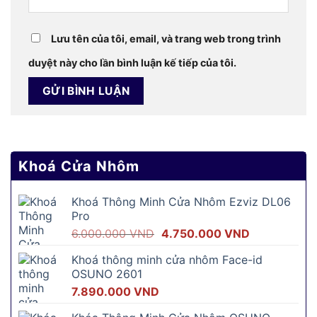
Lưu tên của tôi, email, và trang web trong trình
duyệt này cho lần bình luận kế tiếp của tôi.
Khoá Cửa Nhôm
Khoá Thông Minh Cửa Nhôm Ezviz DL06
Pro
Giá
Giá
6.000.000
VND
4.750.000
VND
gốc
hiện
Khoá thông minh cửa nhôm Face-id
là:
tại
OSUNO 2601
6.000.000 VND.
là:
7.890.000
VND
4.750.000 V