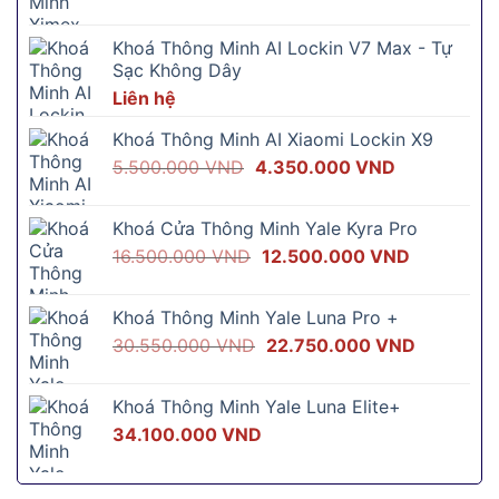
gốc
hiện
là:
tại
Khoá Thông Minh AI Lockin V7 Max - Tự
7.830.000 VND.
là:
Sạc Không Dây
6.990.000 V
Liên hệ
Khoá Thông Minh AI Xiaomi Lockin X9
Giá
Giá
5.500.000
VND
4.350.000
VND
gốc
hiện
là:
tại
Khoá Cửa Thông Minh Yale Kyra Pro
5.500.000 VND.
là:
Giá
Giá
16.500.000
VND
12.500.000
VND
4.350.000 
gốc
hiện
là:
tại
Khoá Thông Minh Yale Luna Pro +
16.500.000 VND.
là:
Giá
Giá
30.550.000
VND
22.750.000
VND
12.500.00
gốc
hiện
là:
tại
Khoá Thông Minh Yale Luna Elite+
30.550.000 VND.
là:
34.100.000
VND
22.750.0