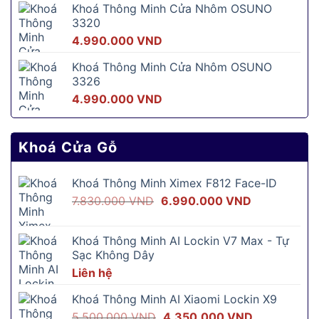
Khoá Thông Minh Cửa Nhôm OSUNO
là:
tại
3320
5.690.000 VND.
là:
4.990.000
VND
2.890.000 
Khoá Thông Minh Cửa Nhôm OSUNO
3326
4.990.000
VND
Khoá Cửa Gỗ
Khoá Thông Minh Ximex F812 Face-ID
Giá
Giá
7.830.000
VND
6.990.000
VND
gốc
hiện
là:
tại
Khoá Thông Minh AI Lockin V7 Max - Tự
7.830.000 VND.
là:
Sạc Không Dây
6.990.000 V
Liên hệ
Khoá Thông Minh AI Xiaomi Lockin X9
Giá
Giá
5.500.000
VND
4.350.000
VND