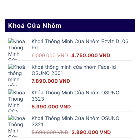
Khoá Cửa Nhôm
Khoá Thông Minh Cửa Nhôm Ezviz DL06
Pro
Giá
Giá
6.000.000
VND
4.750.000
VND
gốc
hiện
Khoá thông minh cửa nhôm Face-id
là:
tại
OSUNO 2601
6.000.000 VND.
là:
7.890.000
VND
4.750.000 V
Khóa Thông Minh Cửa Nhôm OSUNO
3323
5.990.000
VND
Khoá Thông Minh Cửa Nhôm OSUNO
3321
Giá
Giá
5.690.000
VND
2.890.000
VND
gốc
hiện