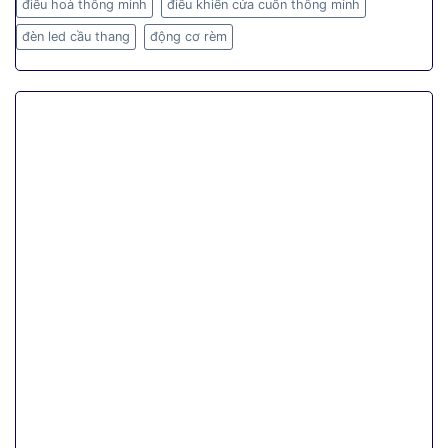
điều hoà thông minh
điều khiển cửa cuốn thông minh
đèn led cầu thang
động cơ rèm