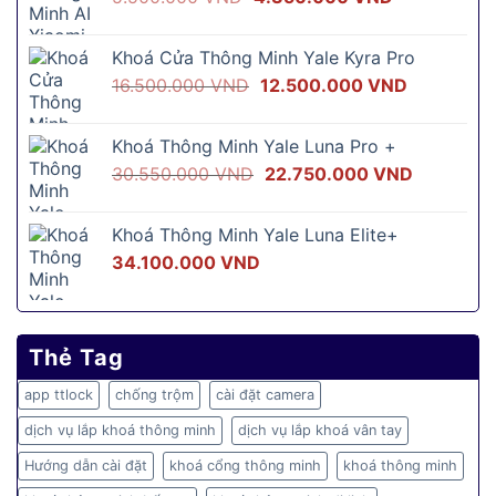
gốc
hiện
là:
tại
Khoá Cửa Thông Minh Yale Kyra Pro
5.500.000 VND.
là:
Giá
Giá
16.500.000
VND
12.500.000
VND
4.350.000 
gốc
hiện
là:
tại
Khoá Thông Minh Yale Luna Pro +
16.500.000 VND.
là:
Giá
Giá
30.550.000
VND
22.750.000
VND
12.500.00
gốc
hiện
là:
tại
Khoá Thông Minh Yale Luna Elite+
30.550.000 VND.
là:
34.100.000
VND
22.750.0
Thẻ Tag
app ttlock
chống trộm
cài đặt camera
dịch vụ lắp khoá thông minh
dịch vụ lắp khoá vân tay
Hướng dẫn cài đặt
khoá cổng thông minh
khoá thông minh