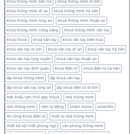
khoá thông minh bến tre
khoá thông minh di linh
khoá thông minh dĩ an
khoá thông minh hà tiên
khoá thông minh long an
khoá thông minh thuận an
khoá thông minh trảng bàng
khoá thông minh vân tay
khoá ttlock
khoá vân tay
khoá vân tay biên hoà
khoá vân tay di linh
khoá vân tay dĩ an
khoá vân tay hà tiên
khoá vân tay long xuyên
khoá vân tay thuận an
khoá vân tay định quán
khoá điện tử
khoá điện tử hà tiên
lắp khoá thông minh
lắp khoá vân tay
lắp khoá vân tay long an
lắp khoá điện tử di linh
mật khẩu tạm thời app ttlock
nhà thông minh
rèm thông minh
rèm tự động
smart home
smartlife
thi công khoá điện tử
thiết bị nhà thông minh
thiết kế nội thất phòng ngủ
văn phòng thông minh