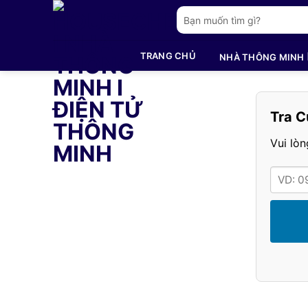
Bỏ
Tìm
qua
kiếm:
nội
TRANG CHỦ
NHÀ THÔNG MINH
dung
Tra C
Vui lò