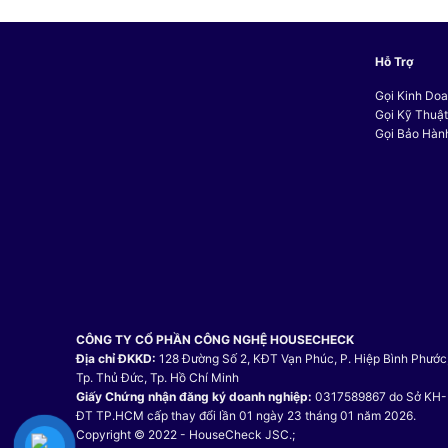
Hỗ Trợ
Gọi Kinh Doa
Gọi Kỹ Thuậ
Gọi Bảo Hàn
CÔNG TY CỔ PHẦN CÔNG NGHỆ HOUSECHECK
Địa chỉ ĐKKD:
128 Đường Số 2, KĐT Vạn Phúc, P. Hiệp Bình Phước
Tp. Thủ Đức, Tp. Hồ Chí Minh
Giấy Chứng nhận đăng ký doanh nghiệp:
0317589867 do Sở KH-
ĐT TP.HCM cấp thay đổi lần 01 ngày 23 tháng 01 năm 2026.
Copyright © 2022 - HouseCheck JSC.;