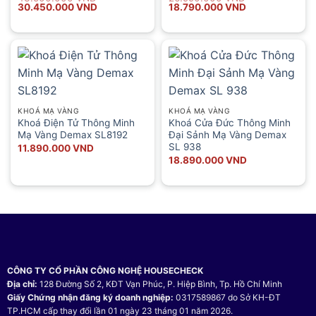
gốc
hiện
gốc
hiện
30.450.000
VND
18.790.000
VND
là:
tại
là:
tại
43.500.000 VND.
là:
26.990.000 VND.
là:
30.450.000 VND.
18.790.000 VND.
KHOÁ MẠ VÀNG
KHOÁ MẠ VÀNG
Khoá Điện Tử Thông Minh
Khoá Cửa Đức Thông Minh
Mạ Vàng Demax SL8192
Đại Sảnh Mạ Vàng Demax
SL 938
11.890.000
VND
18.890.000
VND
CÔNG TY CỔ PHẦN CÔNG NGHỆ HOUSECHECK
Địa chỉ:
128 Đường Số 2, KĐT Vạn Phúc, P. Hiệp Bình, Tp. Hồ Chí Minh
Giấy Chứng nhận đăng ký doanh nghiệp:
0317589867 do Sở KH-ĐT
TP.HCM cấp thay đổi lần 01 ngày 23 tháng 01 năm 2026.