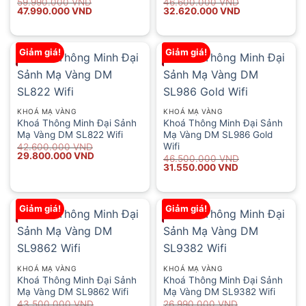
Giá
Giá
Giá
Giá
59.990.000
VND
46.600.000
VND
gốc
hiện
gốc
hiện
47.990.000
VND
32.620.000
VND
là:
tại
là:
tại
59.990.000 VND.
là:
46.600.000 VND.
là:
47.990.000 VND.
32.620.000 VND.
Giảm giá!
Giảm giá!
KHOÁ MẠ VÀNG
KHOÁ MẠ VÀNG
Khoá Thông Minh Đại Sảnh
Khoá Thông Minh Đại Sảnh
Mạ Vàng DM SL822 Wifi
Mạ Vàng DM SL986 Gold
Wifi
Giá
Giá
42.600.000
VND
gốc
hiện
29.800.000
VND
Giá
Giá
46.500.000
VND
là:
tại
gốc
hiện
31.550.000
VND
42.600.000 VND.
là:
là:
tại
29.800.000 VND.
46.500.000 VND.
là:
31.550.000 VND.
Giảm giá!
Giảm giá!
KHOÁ MẠ VÀNG
KHOÁ MẠ VÀNG
Khoá Thông Minh Đại Sảnh
Khoá Thông Minh Đại Sảnh
Mạ Vàng DM SL9862 Wifi
Mạ Vàng DM SL9382 Wifi
Giá
Giá
Giá
Giá
43.500.000
VND
26.990.000
VND