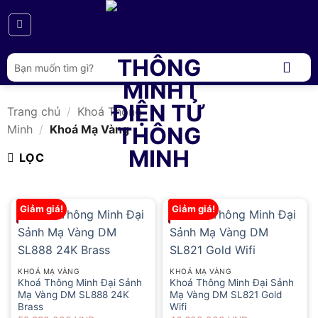
Bỏ
qua
nội
dung
Tìm
kiếm:
Trang chủ
/
Khoá Thông
Minh
/
Khoá Mạ Vàng
LỌC
Giảm giá!
Giảm giá!
KHOÁ MẠ VÀNG
KHOÁ MẠ VÀNG
Khoá Thông Minh Đại Sảnh
Khoá Thông Minh Đại Sảnh
Mạ Vàng DM SL888 24K
Mạ Vàng DM SL821 Gold
Brass
Wifi