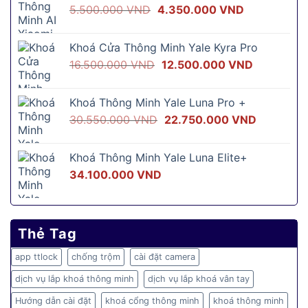
Giá
Giá
5.500.000
VND
4.350.000
VND
gốc
hiện
là:
tại
Khoá Cửa Thông Minh Yale Kyra Pro
5.500.000 VND.
là:
Giá
Giá
16.500.000
VND
12.500.000
VND
4.350.000 
gốc
hiện
là:
tại
Khoá Thông Minh Yale Luna Pro +
16.500.000 VND.
là:
Giá
Giá
30.550.000
VND
22.750.000
VND
12.500.00
gốc
hiện
là:
tại
Khoá Thông Minh Yale Luna Elite+
30.550.000 VND.
là:
34.100.000
VND
22.750.0
Thẻ Tag
app ttlock
chống trộm
cài đặt camera
dịch vụ lắp khoá thông minh
dịch vụ lắp khoá vân tay
Hướng dẫn cài đặt
khoá cổng thông minh
khoá thông minh