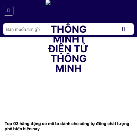
Bỏ
qua
nội
dung
Tìm
kiếm:
Top 03 hãng động cơ mô tơ dành cho cổng tự động chất lượng
phổ biến hiện nay