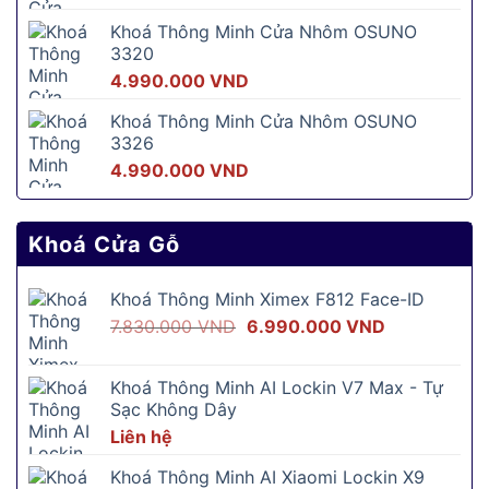
gốc
hiện
Khoá Thông Minh Cửa Nhôm OSUNO
là:
tại
3320
5.690.000 VND.
là:
4.990.000
VND
2.890.000 
Khoá Thông Minh Cửa Nhôm OSUNO
3326
4.990.000
VND
Khoá Cửa Gỗ
Khoá Thông Minh Ximex F812 Face-ID
Giá
Giá
7.830.000
VND
6.990.000
VND
gốc
hiện
là:
tại
Khoá Thông Minh AI Lockin V7 Max - Tự
7.830.000 VND.
là:
Sạc Không Dây
6.990.000 V
Liên hệ
Khoá Thông Minh AI Xiaomi Lockin X9