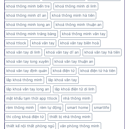
khoá thông minh bến tre
khoá thông minh di linh
khoá thông minh dĩ an
khoá thông minh hà tiên
khoá thông minh long an
khoá thông minh thuận an
khoá thông minh trảng bàng
khoá thông minh vân tay
khoá ttlock
khoá vân tay
khoá vân tay biên hoà
khoá vân tay di linh
khoá vân tay dĩ an
khoá vân tay hà tiên
khoá vân tay long xuyên
khoá vân tay thuận an
khoá vân tay định quán
khoá điện tử
khoá điện tử hà tiên
lắp khoá thông minh
lắp khoá vân tay
lắp khoá vân tay long an
lắp khoá điện tử di linh
mật khẩu tạm thời app ttlock
nhà thông minh
rèm thông minh
rèm tự động
smart home
smartlife
thi công khoá điện tử
thiết bị nhà thông minh
thiết kế nội thất phòng ngủ
văn phòng thông minh