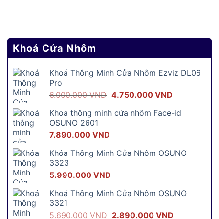
Khoá Cửa Nhôm
Khoá Thông Minh Cửa Nhôm Ezviz DL06
Pro
Giá
Giá
6.000.000
VND
4.750.000
VND
gốc
hiện
Khoá thông minh cửa nhôm Face-id
là:
tại
OSUNO 2601
6.000.000 VND.
là:
7.890.000
VND
4.750.000 V
Khóa Thông Minh Cửa Nhôm OSUNO
3323
5.990.000
VND
Khoá Thông Minh Cửa Nhôm OSUNO
3321
Giá
Giá
5.690.000
VND
2.890.000
VND