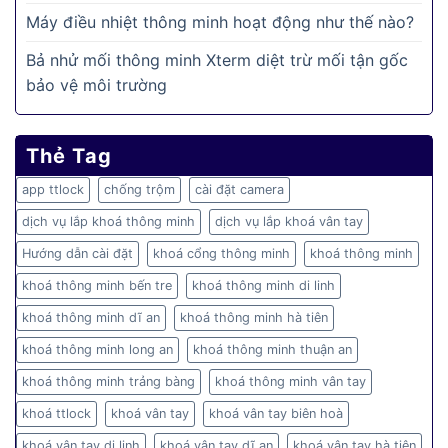
Máy điều nhiệt thông minh hoạt động như thế nào?
Bả nhử mối thông minh Xterm diệt trừ mối tận gốc
bảo vệ môi trường
Thẻ Tag
app ttlock
chống trộm
cài đặt camera
dịch vụ lắp khoá thông minh
dịch vụ lắp khoá vân tay
Hướng dẫn cài đặt
khoá cổng thông minh
khoá thông minh
khoá thông minh bến tre
khoá thông minh di linh
khoá thông minh dĩ an
khoá thông minh hà tiên
khoá thông minh long an
khoá thông minh thuận an
khoá thông minh trảng bàng
khoá thông minh vân tay
khoá ttlock
khoá vân tay
khoá vân tay biên hoà
khoá vân tay di linh
khoá vân tay dĩ an
khoá vân tay hà tiên