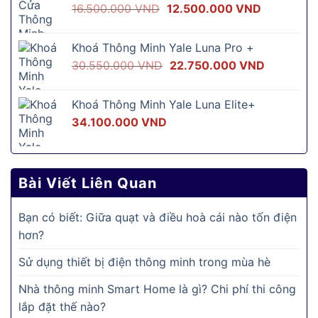
Giá
Giá
16.500.000
VND
12.500.000
VND
4.350.000 
gốc
hiện
là:
tại
Khoá Thông Minh Yale Luna Pro +
16.500.000 VND.
là:
Giá
Giá
30.550.000
VND
22.750.000
VND
12.500.00
gốc
hiện
là:
tại
Khoá Thông Minh Yale Luna Elite+
30.550.000 VND.
là:
34.100.000
VND
22.750.0
Bài Viết Liên Quan
Bạn có biết: Giữa quạt và điều hoà cái nào tốn điện
hơn?
Sử dụng thiết bị điện thông minh trong mùa hè
Nhà thông minh Smart Home là gì? Chi phí thi công
lắp đặt thế nào?