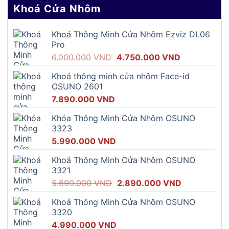
Khoá Cửa Nhôm
Khoá Thông Minh Cửa Nhôm Ezviz DL06
Pro
Giá
Giá
6.000.000
VND
4.750.000
VND
gốc
hiện
Khoá thông minh cửa nhôm Face-id
là:
tại
OSUNO 2601
6.000.000 VND.
là:
7.890.000
VND
4.750.000 V
Khóa Thông Minh Cửa Nhôm OSUNO
3323
5.990.000
VND
Khoá Thông Minh Cửa Nhôm OSUNO
3321
Giá
Giá
5.690.000
VND
2.890.000
VND
gốc
hiện
Khoá Thông Minh Cửa Nhôm OSUNO
là:
tại
3320
5.690.000 VND.
là:
4.990.000
VND
2.890.000 