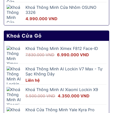
Khoá Thông Minh Cửa Nhôm OSUNO
3326
4.990.000
VND
Khoá Cửa Gỗ
Khoá Thông Minh Ximex F812 Face-ID
Giá
Giá
7.830.000
VND
6.990.000
VND
gốc
hiện
là:
tại
Khoá Thông Minh AI Lockin V7 Max - Tự
7.830.000 VND.
là:
Sạc Không Dây
6.990.000 V
Liên hệ
Khoá Thông Minh AI Xiaomi Lockin X9
Giá
Giá
5.500.000
VND
4.350.000
VND
gốc
hiện
là:
tại
Khoá Cửa Thông Minh Yale Kyra Pro
5.500.000 VND.
là: