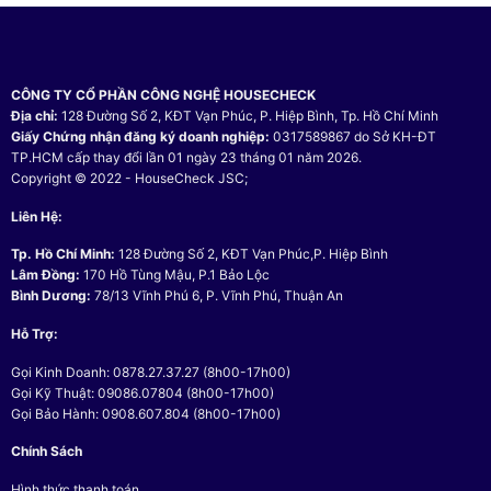
CÔNG TY CỔ PHẦN CÔNG NGHỆ HOUSECHECK
Địa chỉ:
128 Đường Số 2, KĐT Vạn Phúc, P. Hiệp Bình, Tp. Hồ Chí Minh
Giấy Chứng nhận đăng ký doanh nghiệp:
0317589867 do Sở KH-ĐT
TP.HCM cấp thay đổi lần 01 ngày 23 tháng 01 năm 2026.
Copyright © 2022 - HouseCheck JSC;
Liên Hệ:
Tp. Hồ Chí Minh:
128 Đường Số 2, KĐT Vạn Phúc,P. Hiệp Bình
Lâm Đồng:
170 Hồ Tùng Mậu, P.1 Bảo Lộc
Bình Dương:
78/13 Vĩnh Phú 6, P. Vĩnh Phú, Thuận An
Hỗ Trợ:
Gọi Kinh Doanh: 0878.27.37.27 (8h00-17h00)
Gọi Kỹ Thuật: 09086.07804 (8h00-17h00)
Gọi Bảo Hành: 0908.607.804 (8h00-17h00)
Chính Sách
Hình thức thanh toán