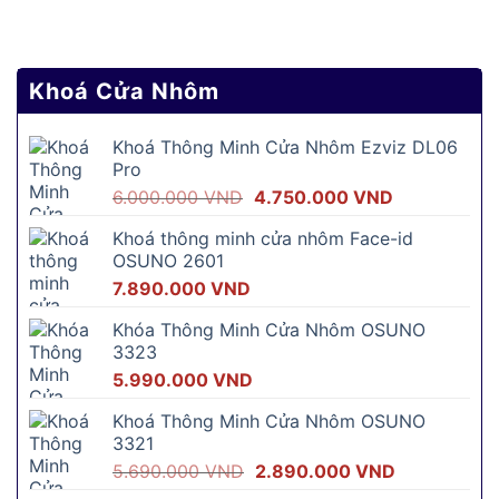
Khoá Cửa Nhôm
Khoá Thông Minh Cửa Nhôm Ezviz DL06
Pro
Giá
Giá
6.000.000
VND
4.750.000
VND
gốc
hiện
Khoá thông minh cửa nhôm Face-id
là:
tại
OSUNO 2601
6.000.000 VND.
là:
7.890.000
VND
4.750.000 V
Khóa Thông Minh Cửa Nhôm OSUNO
3323
5.990.000
VND
Khoá Thông Minh Cửa Nhôm OSUNO
3321
Giá
Giá
5.690.000
VND
2.890.000
VND
gốc
hiện