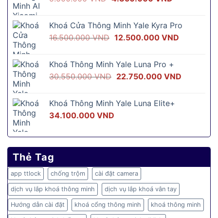
gốc
hiện
là:
tại
Khoá Cửa Thông Minh Yale Kyra Pro
5.500.000 VND.
là:
Giá
Giá
16.500.000
VND
12.500.000
VND
4.350.000 
gốc
hiện
là:
tại
Khoá Thông Minh Yale Luna Pro +
16.500.000 VND.
là:
Giá
Giá
30.550.000
VND
22.750.000
VND
12.500.00
gốc
hiện
là:
tại
Khoá Thông Minh Yale Luna Elite+
30.550.000 VND.
là:
34.100.000
VND
22.750.0
Thẻ Tag
app ttlock
chống trộm
cài đặt camera
dịch vụ lắp khoá thông minh
dịch vụ lắp khoá vân tay
Hướng dẫn cài đặt
khoá cổng thông minh
khoá thông minh