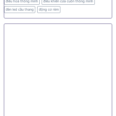
điều hoà thông minh
điều khiển cửa cuốn thông minh
đèn led cầu thang
động cơ rèm