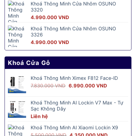
Khoá Thông Minh Cửa Nhôm OSUNO
là:
tại
3320
5.690.000 VND.
là:
4.990.000
VND
2.890.000 
Khoá Thông Minh Cửa Nhôm OSUNO
3326
4.990.000
VND
Khoá Cửa Gỗ
Khoá Thông Minh Ximex F812 Face-ID
Giá
Giá
7.830.000
VND
6.990.000
VND
gốc
hiện
là:
tại
Khoá Thông Minh AI Lockin V7 Max - Tự
7.830.000 VND.
là:
Sạc Không Dây
6.990.000 V
Liên hệ
Khoá Thông Minh AI Xiaomi Lockin X9
Giá
Giá
5.500.000
VND
4.350.000
VND