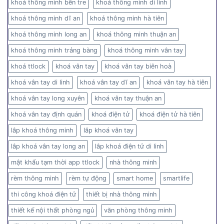
khoá thông minh bến tre
khoá thông minh di linh
khoá thông minh dĩ an
khoá thông minh hà tiên
khoá thông minh long an
khoá thông minh thuận an
khoá thông minh trảng bàng
khoá thông minh vân tay
khoá ttlock
khoá vân tay
khoá vân tay biên hoà
khoá vân tay di linh
khoá vân tay dĩ an
khoá vân tay hà tiên
khoá vân tay long xuyên
khoá vân tay thuận an
khoá vân tay định quán
khoá điện tử
khoá điện tử hà tiên
lắp khoá thông minh
lắp khoá vân tay
lắp khoá vân tay long an
lắp khoá điện tử di linh
mật khẩu tạm thời app ttlock
nhà thông minh
rèm thông minh
rèm tự động
smart home
smartlife
thi công khoá điện tử
thiết bị nhà thông minh
thiết kế nội thất phòng ngủ
văn phòng thông minh