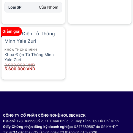
là:
tại
7.500.000 VND.
là:
Loại SP:
Cửa Nhôm
4.900.000 VND.
Giảm giá!
KHOÁ THÔNG MINH
Khoá Điện Tử Thông Minh
Yale Zuri
Giá
Giá
8.000.000
VND
gốc
hiện
5.600.000
VND
là:
tại
8.000.000 VND.
là:
5.600.000 VND.
CÔNG TY CỔ PHẦN CÔNG NGHỆ HOUSECHECK
Địa chỉ:
128 Đường Số 2, KĐT Vạn Phúc, P. Hiệp Bình, Tp. Hồ Chí Minh
Giấy Chứng nhận đăng ký doanh nghiệp:
0317589867 do Sở KH-ĐT
TP.HCM cấp thay đổi lần 01 ngày 23 tháng 01 năm 2026.