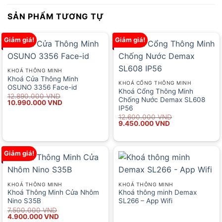
SẢN PHẨM TƯƠNG TỰ
Giảm giá!
Giảm giá!
KHOÁ THÔNG MINH
Khoá Cửa Thông Minh
KHOÁ CỔNG THÔNG MINH
OSUNO 3356 Face-id
Khoá Cổng Thông Minh
Giá
Giá
12.890.000
VND
Chống Nước Demax SL608
gốc
hiện
10.990.000
VND
IP56
là:
tại
12.890.000 VND.
là:
Giá
Giá
12.600.000
VND
10.990.000 VND.
gốc
hiện
9.450.000
VND
là:
tại
12.600.000 VND.
là:
9.450.000 VND.
Giảm giá!
KHOÁ THÔNG MINH
KHOÁ THÔNG MINH
Khoá Thông Minh Cửa Nhôm
Khoá thông minh Demax
Nino S35B
SL266 – App Wifi
Giá
Giá
7.500.000
VND
gốc
hiện
4.900.000
VND