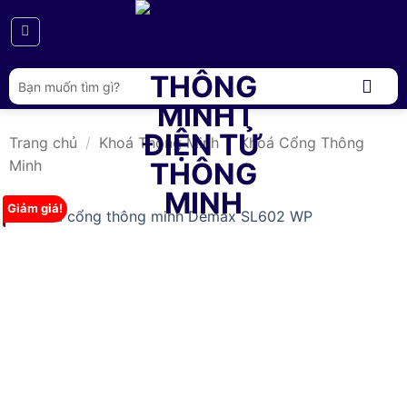
Bỏ
qua
nội
dung
Tìm
kiếm:
Trang chủ
/
Khoá Thông Minh
/
Khoá Cổng Thông
Minh
Giảm giá!