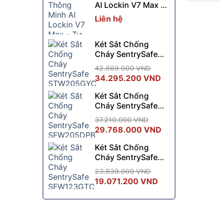
AI Lockin V7 Max -
7.830.000 VND.
là:
Tự Sạc Không Dây
6.990.000 VND.
Liên hệ
Két Sắt Chống
Cháy SentrySafe
STW205GYC
42.869.000
VND
Giá
Giá
34.295.200
VND
gốc
hiện
Két Sắt Chống
là:
tại
Cháy SentrySafe
42.869.000 VND.
là:
SFW205DPB
34.295.200 VN
37.210.000
VND
Giá
Giá
29.768.000
VND
gốc
hiện
Két Sắt Chống
là:
tại
Cháy SentrySafe
37.210.000 VND.
là:
SFW123GTC
29.768.000 VN
23.839.000
VND
Giá
Giá
19.071.200
VND
gốc
hiện
là:
tại
23.839.000 VND.
là: