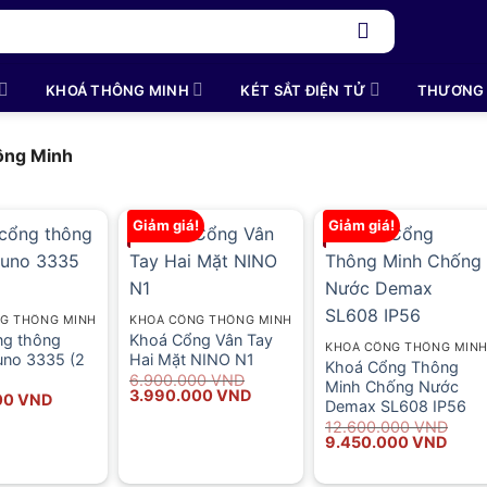
KHOÁ THÔNG MINH
KÉT SẮT ĐIỆN TỬ
THƯƠNG 
ông Minh
Giảm giá!
Giảm giá!
G THÔNG MINH
KHOÁ CỔNG THÔNG MINH
ng thông
Khoá Cổng Vân Tay
KHOÁ CỔNG THÔNG MIN
uno 3335 (2
Hai Mặt NINO N1
Khoá Cổng Thông
6.900.000
VND
Minh Chống Nước
Giá
Giá
3.990.000
VND
00
VND
Demax SL608 IP56
gốc
hiện
là:
tại
12.600.000
VND
6.900.000 VND.
là:
Giá
Giá
9.450.000
VND
3.990.000 VND.
gốc
hiện
là:
tại
12.600.000 VND.
là: