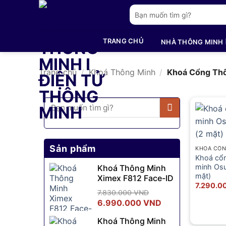
Bỏ
Tìm
qua
kiếm:
nội
TRANG CHỦ
NHÀ THÔNG MINH
dung
Trang chủ
/
Khoá Thông Minh
/
Khoá Cổng Th
Tìm
kiếm:
Sản phẩm
KHOÁ CỔN
Khoá cổ
minh Os
Khoá Thông Minh
mặt)
Ximex F812 Face-ID
7.290.0
7.830.000
VND
Giá
Giá
6.990.000
VND
gốc
hiện
Khoá Thông Minh
là:
tại