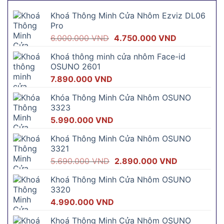
Khoá Thông Minh Cửa Nhôm Ezviz DL06
Pro
Giá
Giá
6.000.000
VND
4.750.000
VND
gốc
hiện
Khoá thông minh cửa nhôm Face-id
là:
tại
OSUNO 2601
6.000.000 VND.
là:
7.890.000
VND
4.750.000 V
Khóa Thông Minh Cửa Nhôm OSUNO
3323
5.990.000
VND
Khoá Thông Minh Cửa Nhôm OSUNO
3321
Giá
Giá
5.690.000
VND
2.890.000
VND
gốc
hiện
Khoá Thông Minh Cửa Nhôm OSUNO
là:
tại
3320
5.690.000 VND.
là:
4.990.000
VND
2.890.000 
Khoá Thông Minh Cửa Nhôm OSUNO