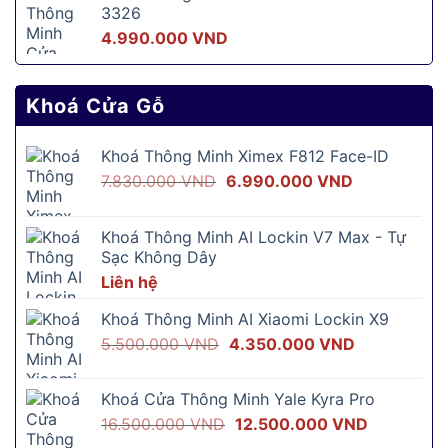
3326
4.990.000
VND
Khoá Cửa Gỗ
Khoá Thông Minh Ximex F812 Face-ID
Giá
Giá
7.830.000
VND
6.990.000
VND
gốc
hiện
là:
tại
Khoá Thông Minh AI Lockin V7 Max - Tự
7.830.000 VND.
là:
Sạc Không Dây
6.990.000 V
Liên hệ
Khoá Thông Minh AI Xiaomi Lockin X9
Giá
Giá
5.500.000
VND
4.350.000
VND
gốc
hiện
là:
tại
Khoá Cửa Thông Minh Yale Kyra Pro
5.500.000 VND.
là:
Giá
Giá
16.500.000
VND
12.500.000
VND
4.350.000 
gốc
hiện