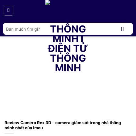
Bỏ
qua
nội
dung
Tìm
kiếm:
Review Camera Rex 3D – camera giám sát trong nhà thông
minh nhất của Imou