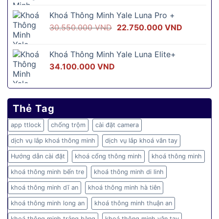
là:
tại
Khoá Thông Minh Yale Luna Pro +
16.500.000 VND.
là:
Giá
Giá
30.550.000
VND
22.750.000
VND
12.500.00
gốc
hiện
là:
tại
Khoá Thông Minh Yale Luna Elite+
30.550.000 VND.
là:
34.100.000
VND
22.750.0
Thẻ Tag
app ttlock
chống trộm
cài đặt camera
dịch vụ lắp khoá thông minh
dịch vụ lắp khoá vân tay
Hướng dẫn cài đặt
khoá cổng thông minh
khoá thông minh
khoá thông minh bến tre
khoá thông minh di linh
khoá thông minh dĩ an
khoá thông minh hà tiên
khoá thông minh long an
khoá thông minh thuận an
khoá thông minh trảng bàng
khoá thông minh vân tay