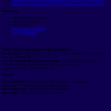
Phân định trách nhiệm của thương nhân, tổ chức cung ứng dịch vụ
logistics về cung cấp chứng từ hàng hóa trong quá trình giao nhận.
Kinh Doanh
Liên hệ hợp tác kinh doanh
Đại lý/Cộng tác viên
Tuyển dụng
Tính Hoá đơn VAT online
Tra Cứu Bảo Hành
CÔNG TY CỔ PHẦN CÔNG NGHỆ HOUSECHECK
Địa chỉ ĐKKD:
128 Đường Số 2, KĐT Vạn Phúc, P. Hiệp Bình Phước, Tp. Thủ
Đức, Tp. Hồ Chí Minh
Giấy Chứng nhận đăng ký doanh nghiệp:
0317589867 do Sở KH-ĐT
TP.HCM cấp thay đổi lần 01 ngày 23 tháng 01 năm 2026.
Copyright © 2022 - HouseCheck JSC.;
Liên Hệ:
Tp. Hồ Chí Minh:
128 Đường Số 2, KĐT Vạn Phúc, P. Hiệp Bình
Lâm Đồng:
170 Hồ Tùng Mậu, Phường 1 Bảo Lộc
Bình Dương (Cũ):
78/13 Vĩnh Phú 6, P. Bình Hoà
Nha Trang
: CT3 - VCN Tỗ Hữu, P. Phước Hải