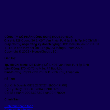
CÔNG TY CỔ PHẦN CÔNG NGHỆ HOUSECHECK
Địa chỉ:
128 Đường Số 2, KĐT Vạn Phúc, P. Hiệp Bình, Tp. Hồ Chí Minh
Giấy Chứng nhận đăng ký doanh nghiệp:
0317589867 do Sở KH-ĐT
TP.HCM cấp thay đổi lần 01 ngày 23 tháng 01 năm 2026.
Copyright © 2022 - HouseCheck JSC;
Liên Hệ:
Tp. Hồ Chí Minh:
128 Đường Số 2, KĐT Vạn Phúc,P. Hiệp Bình
Lâm Đồng:
170 Hồ Tùng Mậu, P.1 Bảo Lộc
Bình Dương:
78/13 Vĩnh Phú 6, P. Vĩnh Phú, Thuận An
Hỗ Trợ:
Gọi Kinh Doanh: 0878.27.37.27 (8h00-17h00)
Gọi Kỹ Thuật: 09086.07804 (8h00-17h00)
Gọi Bảo Hành: 0908.607.804 (8h00-17h00)
Chính Sách
Hình thức thanh toán
Chính sách bảo mật