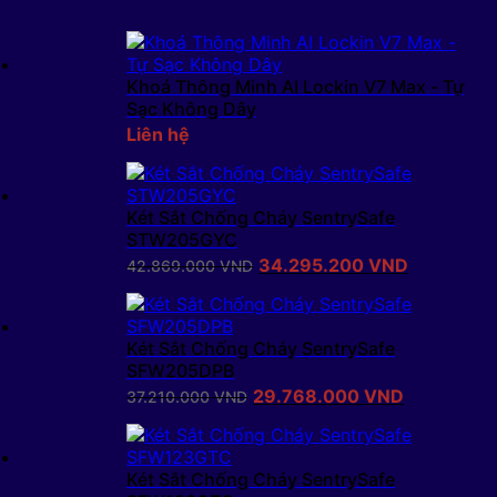
là:
tại
7.830.000 VND.
là:
6.990.000 V
Khoá Thông Minh AI Lockin V7 Max - Tự
Sạc Không Dây
Liên hệ
Két Sắt Chống Cháy SentrySafe
STW205GYC
Giá
Giá
34.295.200
VND
42.869.000
VND
gốc
hiện
là:
tại
42.869.000 VND.
là:
Két Sắt Chống Cháy SentrySafe
34.295.20
SFW205DPB
Giá
Giá
29.768.000
VND
37.210.000
VND
gốc
hiện
là:
tại
37.210.000 VND.
là:
Két Sắt Chống Cháy SentrySafe
29.768.00