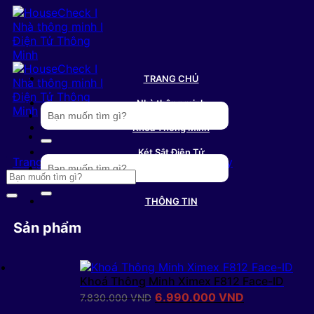
Bỏ
qua
nội
dung
TRANG CHỦ
Nhà thông minh
Tìm
kiếm:
Khoá Thông Minh
Két Sắt Điện Tử
Tìm
Trang chủ
/
Két Sắt
/
Két Sắt Chống Cháy
kiếm:
Tìm
Thương Hiệu
kiếm:
THÔNG TIN
Sản phẩm
LIÊN HỆ
Khoá Thông Minh Ximex F812 Face-ID
Giá
Giá
6.990.000
VND
7.830.000
VND
gốc
hiện