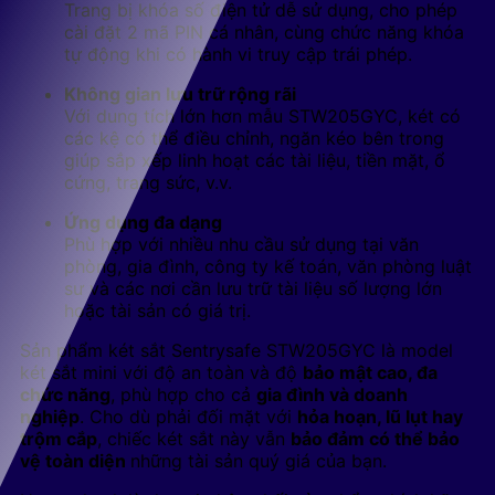
Trang bị khóa số điện tử dễ sử dụng, cho phép
cài đặt 2 mã PIN cá nhân, cùng chức năng khóa
tự động khi có hành vi truy cập trái phép.
Không gian lưu trữ rộng rãi
Với dung tích lớn hơn mẫu STW205GYC, két có
các kệ có thể điều chỉnh, ngăn kéo bên trong
giúp sắp xếp linh hoạt các tài liệu, tiền mặt, ổ
cứng, trang sức, v.v.
Ứng dụng đa dạng
Phù hợp với nhiều nhu cầu sử dụng tại văn
phòng, gia đình, công ty kế toán, văn phòng luật
sư và các nơi cần lưu trữ tài liệu số lượng lớn
hoặc tài sản có giá trị.
Sản phẩm két sắt Sentrysafe STW205GYC
là model
két sắt mini với độ an toàn và độ
bảo mật cao, đa
chức năng
, phù hợp cho cả
gia đình và doanh
nghiệp
. Cho dù phải đối mặt với
hỏa hoạn, lũ lụt hay
trộm cắp
, chiếc két sắt này vẫn
bảo đảm có thể bảo
vệ toàn diện
những tài sản quý giá của bạn.