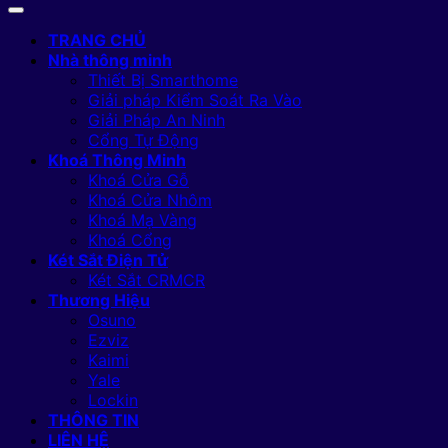
TRANG CHỦ
Nhà thông minh
Thiết Bị Smarthome
Giải pháp Kiểm Soát Ra Vào
Giải Pháp An Ninh
Cổng Tự Động
Khoá Thông Minh
Khoá Cửa Gỗ
Khoá Cửa Nhôm
Khoá Mạ Vàng
Khoá Cổng
Két Sắt Điện Tử
Két Sắt CRMCR
Thương Hiệu
Osuno
Ezviz
Kaimi
Yale
Lockin
THÔNG TIN
LIÊN HỆ