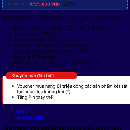
Tiết kiệm:
(20%)
8.573.800
VND
Két sắt chống cháy Sentry STW205GYC nhập khẩu Mỹ:
Kích thước bên ngoài: 60,3 × 47, 2 × 49,1 cm
Trọng lượng: 73.9 kg
Tính năng: Mật khẩu, chìa cơ
Nổi bật: Chống cháy, chống nước
Thương hiệu: Sentry Safe (Hoa Kỳ)
Bảo hành: Trọn đời
Miễn phí giao hàng tại Tp. HCM, Hà Nội
Dịch vụ: 1 đổi 1 khi xảy ra hoả hoạn
Khuyến mãi đặc biệt
Voucher mua hàng
01 triệu
đồng các sản phẩm két sắt,
lọc nước, lọc không khí (*)
Tặng Pin thay thế
Mô tả
Đánh giá (0)
Bạn muốn mua một két sắt chống cháy, chống nước