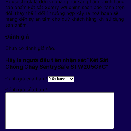
Housecheck là đơn vị phân phối sản phẩm chính hãng
sản phẩm két sắt Sentry với chính sách bảo hành trọn
đời, thay thế 1 đổi 1 trường hợp xảy ra hoả hoạn sẽ
mang đến sự an tâm cho quý khách hàng khi sử dụng
sản phẩm.
Đánh giá
Chưa có đánh giá nào.
Hãy là người đầu tiên nhận xét “Két Sắt
Chống Cháy SentrySafe STW205GYC”
Đánh giá của bạn
*
Đánh giá của bạn
*