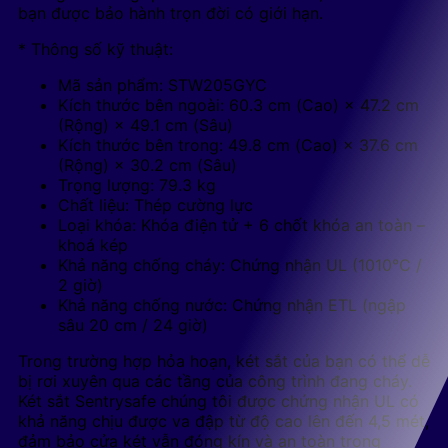
bạn được bảo hành trọn đời có giới hạn.
* Thông số kỹ thuật:
Mã sản phẩm: STW205GYC
Kích thước bên ngoài: 60.3 cm (Cao) × 47.2 cm
(Rộng) × 49.1 cm (Sâu)
Kích thước bên trong: 49.8 cm (Cao) × 37.6 cm
(Rộng) × 30.2 cm (Sâu)
Trọng lượng: 79.3 kg
Chất liệu: Thép cường lực
Loại khóa: Khóa điện tử + 6 chốt khóa an toàn –
khoá kép
Khả năng chống cháy: Chứng nhận UL (1010°C /
2 giờ)
Khả năng chống nước: Chứng nhận ETL (ngập
sâu 20 cm / 24 giờ)
Trong trường hợp hỏa hoạn, két sắt của bạn có thể dễ
bị rơi xuyên qua các tầng của công trình đang cháy.
Két sắt Sentrysafe chúng tôi được chứng nhận UL có
khả năng chịu được va đập từ độ cao lên đến 4,5 mét,
đảm bảo cửa két vẫn đóng kín và an toàn trong