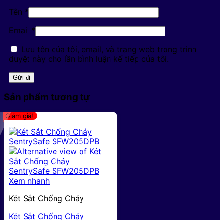
Tên
*
Email
*
Lưu tên của tôi, email, và trang web trong trình
duyệt này cho lần bình luận kế tiếp của tôi.
Sản phẩm tương tự
Giảm giá!
Xem nhanh
Két Sắt Chống Cháy
Két Sắt Chống Cháy