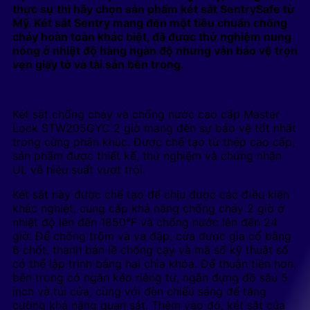
thực sự thì hãy chọn sản phẩm két sắt SentrySafe từ
Mỹ. Két sắt Sentry mang đến một tiêu chuẩn chống
cháy hoàn toàn khác biệt, đã được thử nghiệm nung
nóng ở nhiệt độ hàng ngàn độ nhưng vẫn bảo vệ trọn
vẹn giấy tờ và tài sản bên trong.
Két sắt chống cháy và chống nước cao cấp Master
Lock STW205GYC 2 giờ mang đến sự bảo vệ tốt nhất
trong cùng phân khúc. Được chế tạo từ thép cao cấp,
sản phẩm được thiết kế, thử nghiệm và chứng nhận
UL về hiệu suất vượt trội.
Két sắt này được chế tạo để chịu được các điều kiện
khắc nghiệt, cung cấp khả năng chống cháy 2 giờ ở
nhiệt độ lên đến 1850°F và chống nước lên đến 24
giờ. Để chống trộm và va đập, cửa được gia cố bằng
6 chốt, thanh bản lề chống cạy và mã số kỹ thuật số
có thể lập trình bằng hai chìa khóa. Để thuận tiện hơn,
bên trong có ngăn kéo riêng tư, ngăn đựng đồ sâu 5
inch và túi cửa, cùng với đèn chiếu sáng để tăng
cường khả năng quan sát. Thêm vào đó, két sắt của