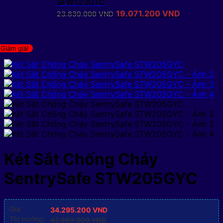
SFW123GTC
Giá
Giá
19.071.200
VND
23.839.000
VND
gốc
hiện
là:
tại
23.839.000 VND.
là:
Giảm giá!
19.071.200
Két Sắt Chống Cháy
SentrySafe STW205GYC
Giá:
34.295.200
VND
Thị trường:
42.869.000
VND