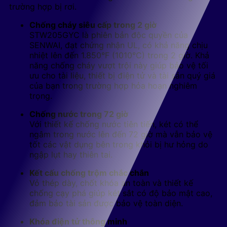
trường hợp bị rơi.
Chống cháy siêu cấp trong 2 giờ
STW205GYC là phiên bản độc quyền của
SENWAI, đạt chứng nhận UL, có khả năng chịu
nhiệt lên đến 1.850°F (1010°C) trong 2 giờ. Khả
năng chống cháy vượt trội này giúp bảo vệ tối
ưu cho tài liệu, thiết bị điện tử và tài sản quý giá
của bạn trong trường hợp hỏa hoạn nghiêm
trọng.
Chống nước trong 72 giờ
Với thiết kế chống nước tiên tiến, két có thể
ngâm trong nước lên đến 72 giờ mà vẫn bảo vệ
tốt các vật dụng bên trong khỏi bị hư hỏng do
ngập lụt hay thiên tai.
Kết cấu chống trộm chắc chắn
Vỏ thép dày, chốt khóa an toàn và thiết kế
chống cạy phá giúp két sắt có độ bảo mật cao,
đảm bảo tài sản được bảo vệ toàn diện.
Khóa điện tử thông minh