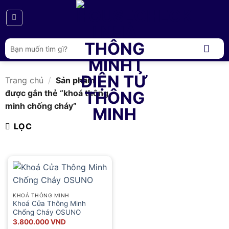
Bỏ
qua
nội
dung
Tìm
kiếm:
Trang chủ
/
Sản phẩm
được gắn thẻ “khoá thông
minh chống cháy”
LỌC
KHOÁ THÔNG MINH
Khoá Cửa Thông Minh
Chống Cháy OSUNO
3.800.000
VND