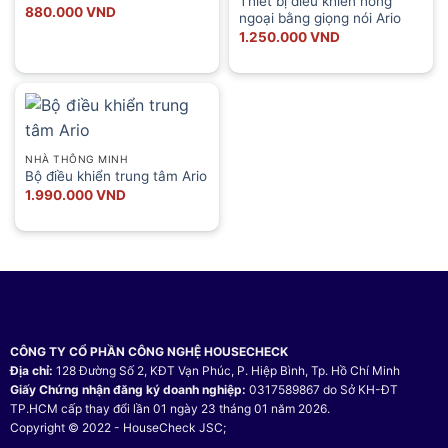
Thiết bị điều khiển hồng
880.000
VND
ngoại bằng giọng nói Ario
1.250.000
VND
NHÀ THÔNG MINH
Bộ điều khiển trung tâm Ario
1.990.000
VND
CÔNG TY CỔ PHẦN CÔNG NGHỆ HOUSECHECK
Địa chỉ:
128 Đường Số 2, KĐT Vạn Phúc, P. Hiệp Bình, Tp. Hồ Chí Minh
Giấy Chứng nhận đăng ký doanh nghiệp:
0317589867 do Sở KH-ĐT
TP.HCM cấp thay đổi lần 01 ngày 23 tháng 01 năm 2026.
Copyright © 2022 - HouseCheck JSC;