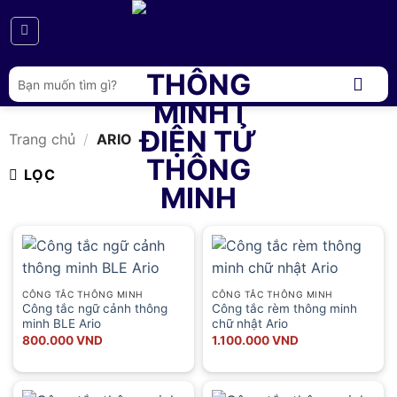
Bỏ
qua
nội
dung
Tìm
kiếm:
Trang chủ
/
ARIO
LỌC
CÔNG TẮC THÔNG MINH
CÔNG TẮC THÔNG MINH
Công tắc ngữ cảnh thông
Công tắc rèm thông minh
minh BLE Ario
chữ nhật Ario
800.000
VND
1.100.000
VND