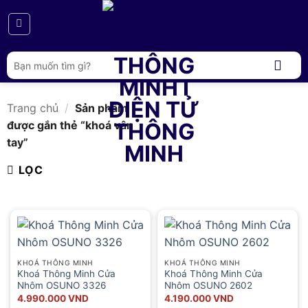
Bỏ
qua
nội
dung
Tìm
kiếm:
Trang chủ
/
Sản phẩm
được gắn thẻ “khoá vân
tay”
LỌC
KHOÁ THÔNG MINH
KHOÁ THÔNG MINH
Khoá Thông Minh Cửa
Khoá Thông Minh Cửa
Nhôm OSUNO 3326
Nhôm OSUNO 2602
4.990.000
VND
4.190.000
VND