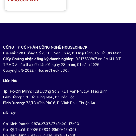
là:
tại
2.250.000 VND.
là:
1.450.000 VND.
CÔNG TY CỔ PHẦN CÔNG NGHỆ HOUSECHECK
Địa chỉ:
128 Đường Số 2, KĐT Vạn Phúc, P. Hiệp Bình, Tp. Hồ Chí Minh
Giấy Chứng nhận đăng ký doanh nghiệp:
0317589867 do Sở KH-ĐT
TP.HCM cấp thay đổi lần 01 ngày 23 tháng 01 năm 2026.
Copyright © 2022 - HouseCheck JSC;
Liên Hệ:
Tp. Hồ Chí Minh:
128 Đường Số 2, KĐT Vạn Phúc,P. Hiệp Bình
Lâm Đồng:
170 Hồ Tùng Mậu, P.1 Bảo Lộc
Bình Dương:
78/13 Vĩnh Phú 6, P. Vĩnh Phú, Thuận An
Hỗ Trợ:
Gọi Kinh Doanh: 0878.27.37.27 (8h00-17h00)
Gọi Kỹ Thuật: 09086.07804 (8h00-17h00)
Gọi Bảo Hành: 0908.607.804 (8h00-17h00)