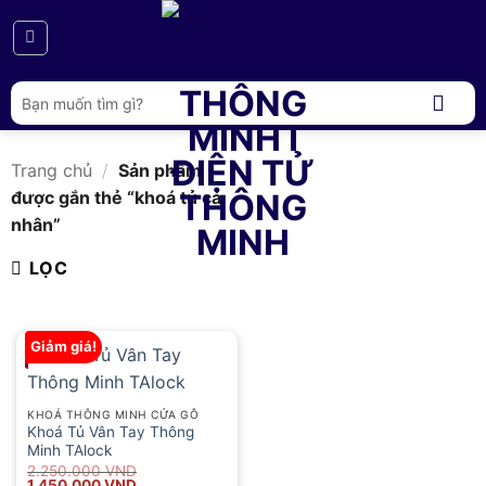
Bỏ
qua
nội
dung
Tìm
kiếm:
Trang chủ
/
Sản phẩm
được gắn thẻ “khoá tủ cá
nhân”
LỌC
Giảm giá!
KHOÁ THÔNG MINH CỬA GỖ
Khoá Tủ Vân Tay Thông
Minh TAlock
Giá
Giá
2.250.000
VND
gốc
hiện
1.450.000
VND