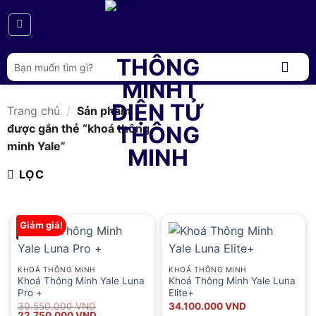
Bỏ
qua
nội
dung
Tìm
kiếm:
Trang chủ
/
Sản phẩm
được gắn thẻ “khoá thông
minh Yale”
LỌC
Giảm giá!
KHOÁ THÔNG MINH
KHOÁ THÔNG MINH
Khoá Thông Minh Yale Luna
Khoá Thông Minh Yale Luna
Pro +
Elite+
Giá
Giá
30.550.000
VND
34.100.000
VND
gốc
hiện
22.750.000
VND