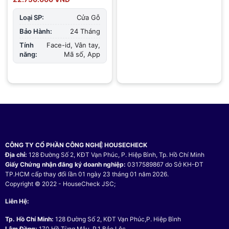
là:
tại
30.550.000 VND.
là:
Loại SP:
Cửa Gỗ
22.750.000 VND.
Bảo Hành:
24 Tháng
Tính
Face-id, Vân tay,
năng:
Mã số, App
CÔNG TY CỔ PHẦN CÔNG NGHỆ HOUSECHECK
Địa chỉ:
128 Đường Số 2, KĐT Vạn Phúc, P. Hiệp Bình, Tp. Hồ Chí Minh
Giấy Chứng nhận đăng ký doanh nghiệp:
0317589867 do Sở KH-ĐT
TP.HCM cấp thay đổi lần 01 ngày 23 tháng 01 năm 2026.
Copyright © 2022 - HouseCheck JSC;
Liên Hệ:
Tp. Hồ Chí Minh:
128 Đường Số 2, KĐT Vạn Phúc,P. Hiệp Bình
Lâm Đồng:
170 Hồ Tùng Mậu, P.1 Bảo Lộc