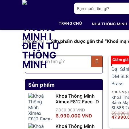
Bỏ
Tìm
qua
kiếm:
nội
TRANG CHỦ
NHÀ THÔNG MINH
dung
Trang chủ
/
Sản phẩm được gắn thẻ “Khoá mạ 
Tìm
Giảm giá
kiếm:
Sản phẩm
KHOÁ MẠ 
Khoá Thông Minh
Khoá Th
Ximex F812 Face-ID
Sảnh Mạ
SL888 2
7.830.000
VND
59.990.
Giá
Giá
6.990.000
VND
Giá
47.990
gốc
gốc
hiện
là:
Khoá Thông Minh
là:
tại
59.990.