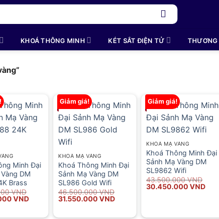
KHOÁ THÔNG MINH
KÉT SẮT ĐIỆN TỬ
THƯƠNG 
vàng”
!
Giảm giá!
Giảm giá!
KHOÁ MẠ VÀNG
Khoá Thông Minh Đại
VÀNG
KHOÁ MẠ VÀNG
Sảnh Mạ Vàng DM
ông Minh Đại
Khoá Thông Minh Đại
SL9862 Wifi
 Vàng DM
Sảnh Mạ Vàng DM
43.500.000
VND
4K Brass
SL986 Gold Wifi
Giá
Giá
30.450.000
VND
000
VND
46.500.000
VND
gốc
hiện
Giá
Giá
Giá
.000
VND
31.550.000
VND
là:
tại
hiện
gốc
hiện
43.500.000 VND.
là:
tại
là:
tại
30.
000 VND.
là:
46.500.000 VND.
là: