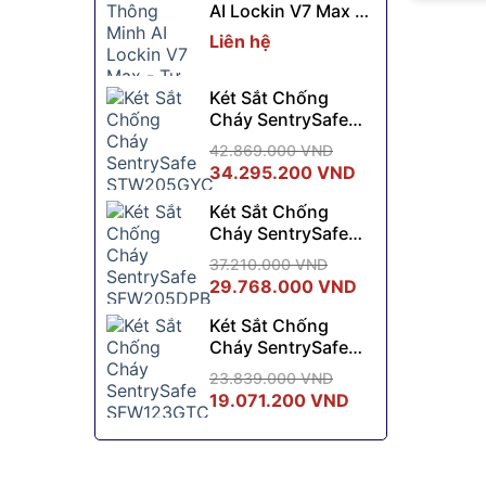
AI Lockin V7 Max -
7.830.000 VND.
là:
Tự Sạc Không Dây
6.990.000 VND.
Liên hệ
Két Sắt Chống
Cháy SentrySafe
STW205GYC
42.869.000
VND
Giá
Giá
34.295.200
VND
gốc
hiện
Két Sắt Chống
là:
tại
Cháy SentrySafe
42.869.000 VND.
là:
SFW205DPB
34.295.200 VN
37.210.000
VND
Giá
Giá
29.768.000
VND
gốc
hiện
Két Sắt Chống
là:
tại
Cháy SentrySafe
37.210.000 VND.
là:
SFW123GTC
29.768.000 VN
23.839.000
VND
Giá
Giá
19.071.200
VND
gốc
hiện
là:
tại
23.839.000 VND.
là: