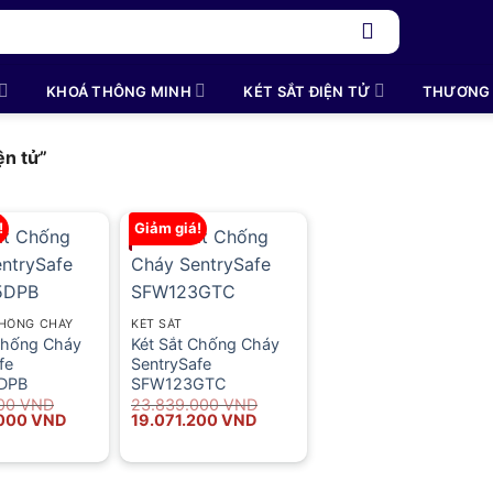
KHOÁ THÔNG MINH
KÉT SẮT ĐIỆN TỬ
THƯƠNG 
ện tử”
!
Giảm giá!
CHỐNG CHÁY
KÉT SẮT
Chống Cháy
Két Sắt Chống Cháy
fe
SentrySafe
DPB
SFW123GTC
000
VND
23.839.000
VND
Giá
Giá
Giá
.000
VND
19.071.200
VND
hiện
gốc
hiện
tại
là:
tại
00 VND.
là:
23.839.000 VND.
là:
29.768.000 VND.
19.071.200 VND.