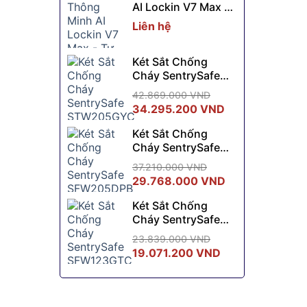
AI Lockin V7 Max -
7.830.000 VND.
là:
Tự Sạc Không Dây
6.990.000 VND.
Liên hệ
Két Sắt Chống
Cháy SentrySafe
STW205GYC
42.869.000
VND
Giá
Giá
34.295.200
VND
gốc
hiện
Két Sắt Chống
là:
tại
Cháy SentrySafe
42.869.000 VND.
là:
SFW205DPB
34.295.200 VN
37.210.000
VND
Giá
Giá
29.768.000
VND
gốc
hiện
Két Sắt Chống
là:
tại
Cháy SentrySafe
37.210.000 VND.
là:
SFW123GTC
29.768.000 VN
23.839.000
VND
Giá
Giá
19.071.200
VND
gốc
hiện
là:
tại
23.839.000 VND.
là: