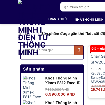
Bỏ
Tìm
qua
kiếm:
nội
TRANG CHỦ
NHÀ THÔNG MINH
dung
Trang chủ
/
Sản phẩm được gắn thẻ “két sắt đi
Tìm
Giảm giá
kiếm:
Sản phẩm
KÉT SẮT 
Két Sắt 
SentrySa
Khoá Thông Minh
SFW205
Ximex F812 Face-ID
37.210.
Giá
7.830.000
VND
29.768
gốc
Giá
Giá
6.990.000
VND
là:
gốc
hiện
37.210.0
Khoá Thông Minh
là:
tại