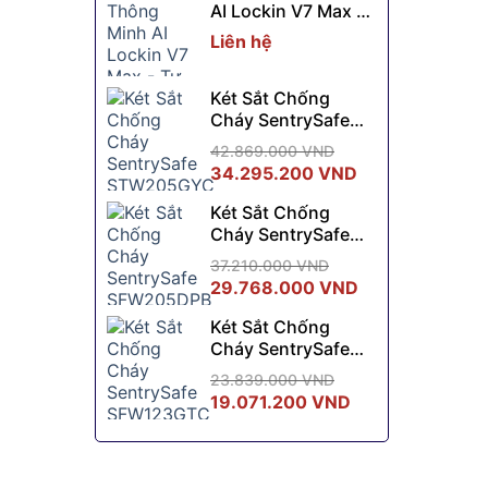
AI Lockin V7 Max -
7.830.000 VND.
là:
Tự Sạc Không Dây
6.990.000 VND.
Liên hệ
Két Sắt Chống
Cháy SentrySafe
STW205GYC
42.869.000
VND
Giá
Giá
34.295.200
VND
gốc
hiện
Két Sắt Chống
là:
tại
Cháy SentrySafe
42.869.000 VND.
là:
SFW205DPB
34.295.200 VN
37.210.000
VND
Giá
Giá
29.768.000
VND
gốc
hiện
Két Sắt Chống
là:
tại
Cháy SentrySafe
37.210.000 VND.
là:
SFW123GTC
29.768.000 VN
23.839.000
VND
Giá
Giá
19.071.200
VND
gốc
hiện
là:
tại
23.839.000 VND.
là: