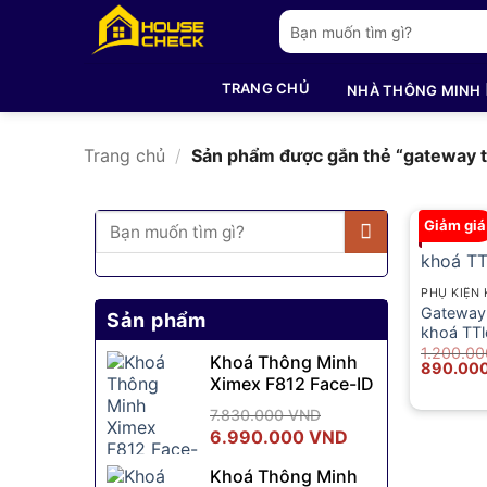
Bỏ
Tìm
qua
kiếm:
nội
TRANG CHỦ
NHÀ THÔNG MINH
dung
Trang chủ
/
Sản phẩm được gắn thẻ “gateway t
Tìm
Giảm giá
kiếm:
PHỤ KIỆN
Gateway
Sản phẩm
khoá TT
1.200.0
Khoá Thông Minh
Giá
890.00
Ximex F812 Face-ID
gốc
là:
1.200.00
7.830.000
VND
Giá
Giá
6.990.000
VND
gốc
hiện
Khoá Thông Minh
là:
tại