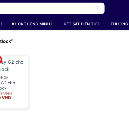
KHOÁ THÔNG MINH
KÉT SẮT ĐIỆN TỬ
THƯƠNG 
tlock”
!
 KHOÁ
 G2 cho
lock
00
VND
Giá
0
VND
hiện
tại
0 VND.
là:
890.000 VND.