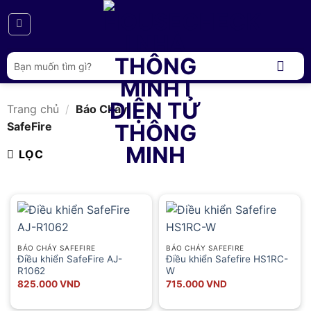
Bỏ
qua
nội
dung
Tìm
kiếm:
Trang chủ
/
Báo Cháy
SafeFire
LỌC
BÁO CHÁY SAFEFIRE
BÁO CHÁY SAFEFIRE
Điều khiển SafeFire AJ-
Điều khiển Safefire HS1RC-
R1062
W
825.000
VND
715.000
VND