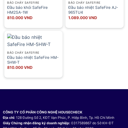
BÁO CHÁY SAFEFIRE
BÁO CHÁY SAFEFIRE
Đầu báo khói SafeFire
Đầu báo nhiệt SafeFire AJ-
HM2SA-1W
965TU4
810.000
VND
1.089.000
VND
BÁO CHÁY SAFEFIRE
Đầu báo nhiệt SafeFire HM-
5HW-T
810.000
VND
CÔNG TY CỔ PHẦN CÔNG NGHỆ HOUSECHECK
Địa chỉ:
128 Đường Số 2, KĐT Vạn Phúc, P. Hiệp Bình, Tp. Hồ Chí Minh
Giấy Chứng nhận đăng ký doanh nghiệp:
0317589867 do Sở KH-ĐT