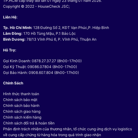
TP.HCM cấp thay đổi lần 01 ngày 23 tháng 01 năm 2026.
Copyright © 2022 - HouseCheck JSC;
Liên Hệ:
Tp. Hồ Chí Minh:
128 Đường Số 2, KĐT Vạn Phúc,P. Hiệp Bình
Lâm Đồng:
170 Hồ Tùng Mậu, P.1 Bảo Lộc
Bình Dương:
78/13 Vĩnh Phú 6, P. Vĩnh Phú, Thuận An
Hỗ Trợ:
Gọi Kinh Doanh: 0878.27.37.27 (8h00-17h00)
Gọi Kỹ Thuật: 09086.07804 (8h00-17h00)
Gọi Bảo Hành: 0908.607.804 (8h00-17h00)
Chính Sách
Hình thức thanh toán
Chính sách bảo mật
Chính sách bảo hành
Chính sách giao hàng
Chính sách kiểm hàng
Chính sách đổi trả & hoàn tiền
Phân định trách nhiệm của thương nhân, tổ chức cung ứng dịch vụ logistics
về cung cấp chứng từ hàng hóa trong quá trình giao nhận