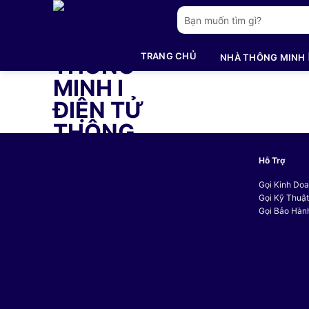
Bỏ
Tìm
qua
kiếm:
nội
TRANG CHỦ
NHÀ THÔNG MINH
dung
Hỗ Trợ
Gọi Kinh Doa
Gọi Kỹ Thuậ
Gọi Bảo Hàn